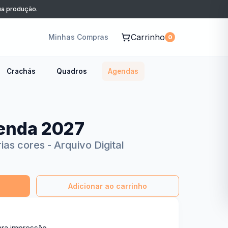
sua produção.
Carrinho
Minhas Compras
0
Crachás
Quadros
Agendas
enda 2027
as cores - Arquivo Digital
Adicionar ao carrinho
ara impressão.