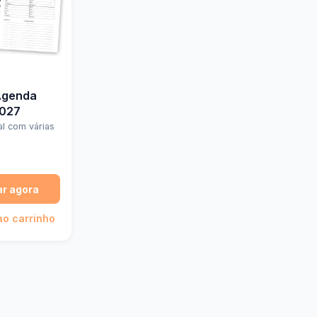
Agenda
2027
al com várias
r agora
ao carrinho