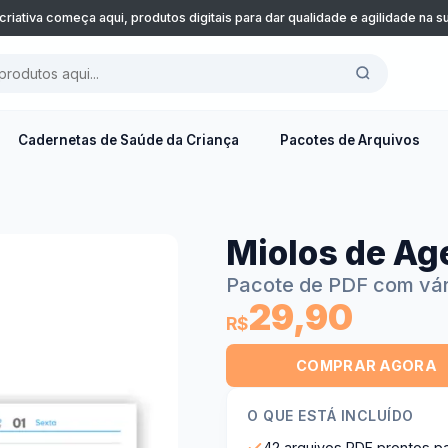
criativa começa aqui, produtos digitais para dar qualidade e agilidade na 
Cadernetas de Saúde da Criança
Pacotes de Arquivos
Miolos de Ag
Pacote de PDF com vári
29,90
R$
COMPRAR AGORA
O QUE ESTÁ INCLUÍDO
42 arquivos PDF prontos p